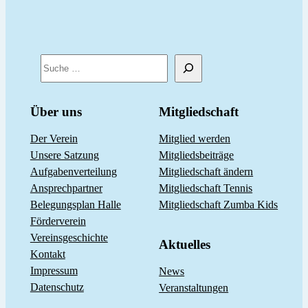
S
u
c
Über uns
Mitgliedschaft
h
Der Verein
Mitglied werden
e
Unsere Satzung
Mitgliedsbeiträge
n
Aufgabenverteilung
Mitgliedschaft ändern
Ansprechpartner
Mitgliedschaft Tennis
Belegungsplan Halle
Mitgliedschaft Zumba Kids
Förderverein
Vereinsgeschichte
Aktuelles
Kontakt
Impressum
News
Datenschutz
Veranstaltungen