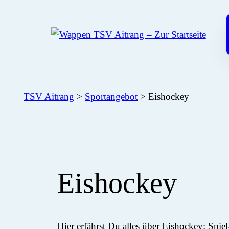
Zum
Inhalt
springen
TSV Aitrang
>
Sportangebot
>
Eishockey
Eishockey
Hier erfährst Du alles über Eishockey: Spiel