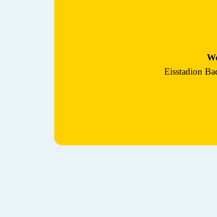
W
Eisstadion B