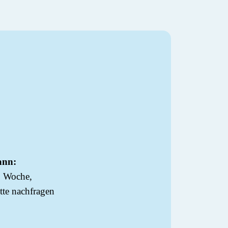
nn:
o Woche,
itte nachfragen