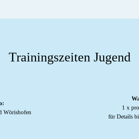
Trainingszeiten Jugend
Wa
o:
1 x pr
ad Wörishofen
für Details b