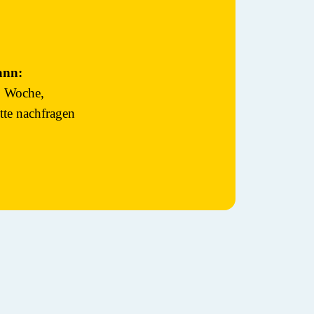
nn:
o Woche,
itte nachfragen