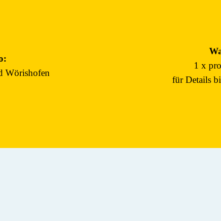
Wa
o:
1 x pr
ad Wörishofen
für Details b