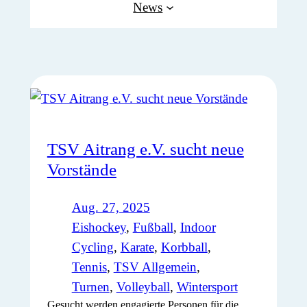
News
TSV Aitrang e.V. sucht neue
Vorstände
Aug. 27, 2025
Eishockey
, 
Fußball
, 
Indoor
Cycling
, 
Karate
, 
Korbball
, 
Tennis
, 
TSV Allgemein
, 
Turnen
, 
Volleyball
, 
Wintersport
Gesucht werden engagierte Personen für die