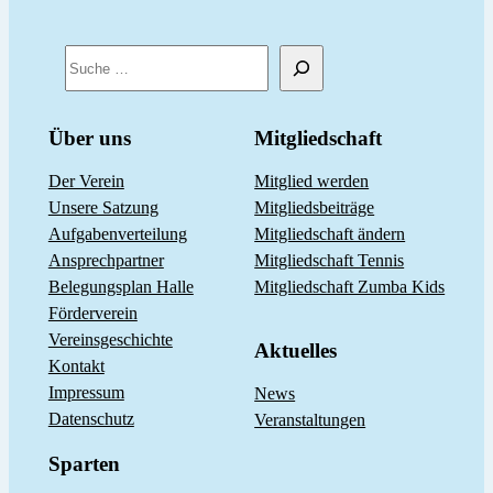
S
u
c
Über uns
Mitgliedschaft
h
Der Verein
Mitglied werden
e
Unsere Satzung
Mitgliedsbeiträge
n
Aufgabenverteilung
Mitgliedschaft ändern
Ansprechpartner
Mitgliedschaft Tennis
Belegungsplan Halle
Mitgliedschaft Zumba Kids
Förderverein
Vereinsgeschichte
Aktuelles
Kontakt
Impressum
News
Datenschutz
Veranstaltungen
Sparten