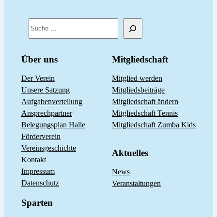
S
u
c
Über uns
Mitgliedschaft
h
Der Verein
Mitglied werden
e
Unsere Satzung
Mitgliedsbeiträge
n
Aufgabenverteilung
Mitgliedschaft ändern
Ansprechpartner
Mitgliedschaft Tennis
Belegungsplan Halle
Mitgliedschaft Zumba Kids
Förderverein
Vereinsgeschichte
Aktuelles
Kontakt
Impressum
News
Datenschutz
Veranstaltungen
Sparten