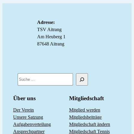
Adresse:
TSV Aitrang
Am Heuberg 1
87648 Aitrang
S
u
c
Über uns
Mitgliedschaft
h
Der Verein
Mitglied werden
e
Unsere Satzung
Mitgliedsbeiträge
n
Aufgabenverteilung
Mitgliedschaft ändern
Ansprechpartner
Mitgliedschaft Tennis