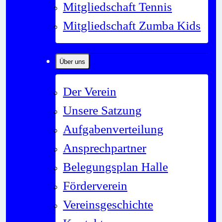
Mitgliedschaft Tennis
Mitgliedschaft Zumba Kids
Über uns
Der Verein
Unsere Satzung
Aufgabenverteilung
Ansprechpartner
Belegungsplan Halle
Förderverein
Vereinsgeschichte