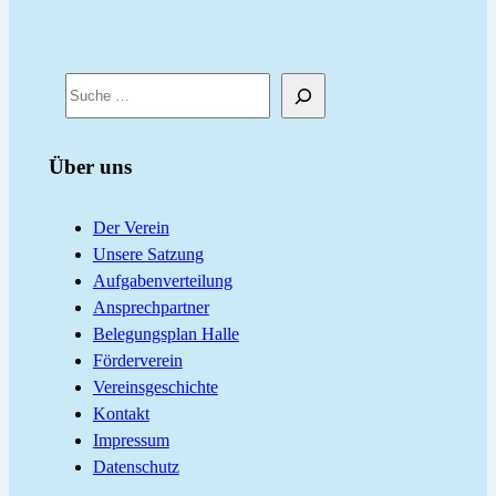
S
u
c
Über uns
h
e
Der Verein
n
Unsere Satzung
Aufgabenverteilung
Ansprechpartner
Belegungsplan Halle
Förderverein
Vereinsgeschichte
Kontakt
Impressum
Datenschutz