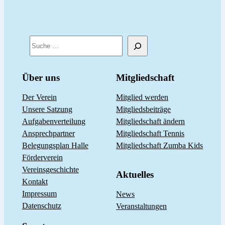
S
u
c
Über uns
Mitgliedschaft
h
Der Verein
Mitglied werden
e
Unsere Satzung
Mitgliedsbeiträge
n
Aufgabenverteilung
Mitgliedschaft ändern
Ansprechpartner
Mitgliedschaft Tennis
Belegungsplan Halle
Mitgliedschaft Zumba Kids
Förderverein
Vereinsgeschichte
Aktuelles
Kontakt
Impressum
News
Datenschutz
Veranstaltungen