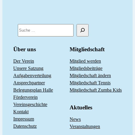
S
u
c
Über uns
Mitgliedschaft
h
Der Verein
Mitglied werden
e
Unsere Satzung
Mitgliedsbeiträge
n
Aufgabenverteilung
Mitgliedschaft ändern
Ansprechpartner
Mitgliedschaft Tennis
Belegungsplan Halle
Mitgliedschaft Zumba Kids
Förderverein
Vereinsgeschichte
Aktuelles
Kontakt
Impressum
News
Datenschutz
Veranstaltungen