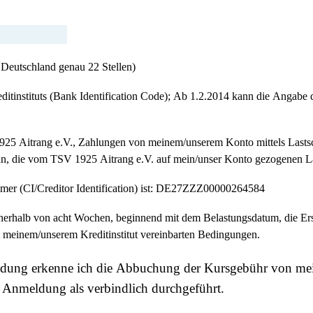
Deutschland genau 22 Stellen)
reditinstituts (Bank Identification Code); Ab 1.2.2014 kann die Angabe
925 Aitrang e.V., Zahlungen von meinem/unserem Konto mittels Lastsch
t an, die vom TSV 1925 Aitrang e.V. auf mein/unser Konto gezogenen La
mmer (CI/Creditor Identification) ist: DE27ZZZ00000264584
erhalb von acht Wochen, beginnend mit dem Belastungsdatum, die Erst
it meinem/unserem Kreditinstitut vereinbarten Bedingungen.
dung erkenne ich die Abbuchung der Kursgebühr von mei
e Anmeldung als verbindlich durchgeführt.