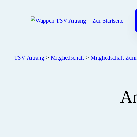
Zum
Inhalt
springen
TSV Aitrang
>
Mitgliedschaft
>
Mitgliedschaft Zum
A