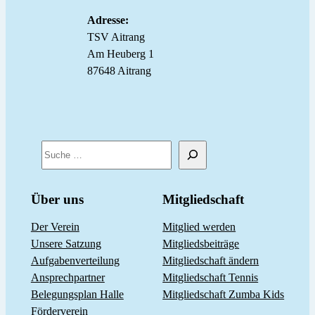
Adresse:
TSV Aitrang
Am Heuberg 1
87648 Aitrang
S
u
c
Über uns
Mitgliedschaft
h
Der Verein
Mitglied werden
e
Unsere Satzung
Mitgliedsbeiträge
n
Aufgabenverteilung
Mitgliedschaft ändern
Ansprechpartner
Mitgliedschaft Tennis
Belegungsplan Halle
Mitgliedschaft Zumba Kids
Förderverein