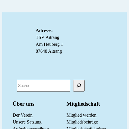
Adresse:
TSV Aitrang
Am Heuberg 1
87648 Aitrang
S
u
c
Über uns
Mitgliedschaft
h
Der Verein
Mitglied werden
e
Unsere Satzung
Mitgliedsbeiträge
n
Aufgabenverteilung
Mitgliedschaft ändern