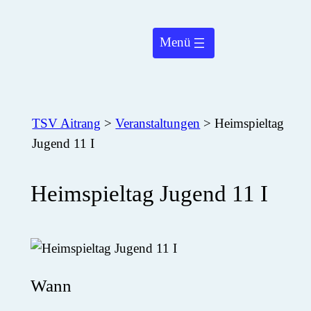
Zum
Inhalt
springen
TSV Aitrang
>
Veranstaltungen
>
Heimspieltag
Jugend 11 I
Heimspieltag Jugend 11 I
Wann