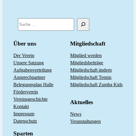
S
u
c
Über uns
Mitgliedschaft
h
Der Verein
Mitglied werden
e
Unsere Satzung
Mitgliedsbeiträge
n
Aufgabenverteilung
Mitgliedschaft ändern
Ansprechpartner
Mitgliedschaft Tennis
Belegungsplan Halle
Mitgliedschaft Zumba Kids
Förderverein
Vereinsgeschichte
Aktuelles
Kontakt
Impressum
News
Datenschutz
Veranstaltungen
Sparten