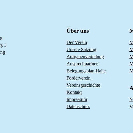
Über uns
M
ng
Der Verein
M
g 1
Unsere Satzung
M
ang
Aufgabenverteilung
M
Ansprechpartner
M
Belegungsplan Halle
M
Förderverein
Vereinsgeschichte
A
Kontakt
Impressum
N
Datenschutz
V