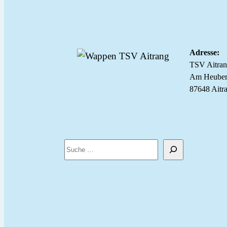
Adresse:
TSV Aitra
Am Heuber
87648 Aitr
S
u
c
h
e
n