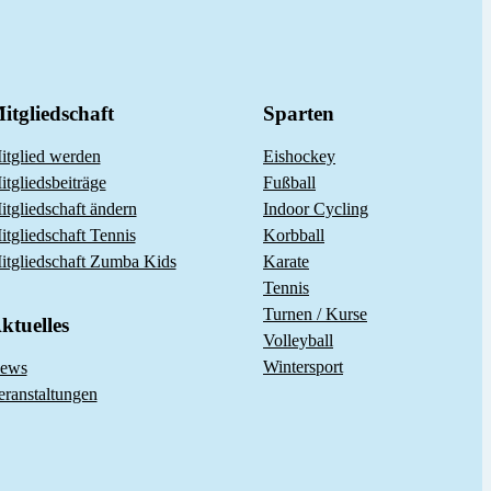
itgliedschaft
Sparten
itglied werden
Eishockey
itgliedsbeiträge
Fußball
itgliedschaft ändern
Indoor Cycling
itgliedschaft Tennis
Korbball
itgliedschaft Zumba Kids
Karate
Tennis
Turnen / Kurse
ktuelles
Volleyball
Wintersport
ews
eranstaltungen