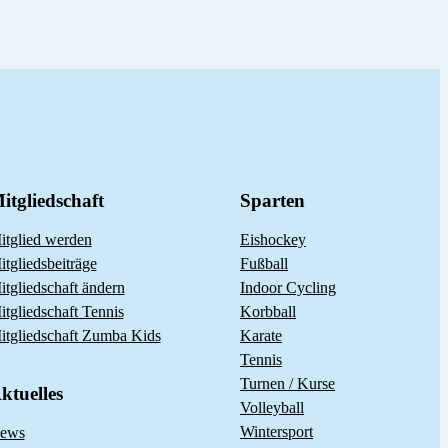
itgliedschaft
Sparten
itglied werden
Eishockey
itgliedsbeiträge
Fußball
itgliedschaft ändern
Indoor Cycling
itgliedschaft Tennis
Korbball
itgliedschaft Zumba Kids
Karate
Tennis
Turnen / Kurse
ktuelles
Volleyball
Wintersport
ews