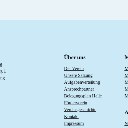
Über uns
M
ng
Der Verein
M
g 1
Unsere Satzung
M
ang
Aufgabenverteilung
M
Ansprechpartner
M
Belegungsplan Halle
M
Förderverein
Vereinsgeschichte
A
Kontakt
Impressum
N