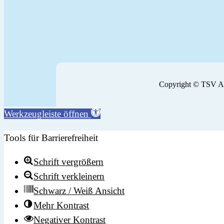
h
e
n
Copyright © TSV Ai
Werkzeugleiste öffnen
Tools für Barrierefreiheit
Schrift vergrößern
Schrift verkleinern
Schwarz / Weiß Ansicht
Mehr Kontrast
Negativer Kontrast