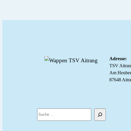
Adresse:
TSV Aitra
Am Heuber
87648 Aitr
S
u
c